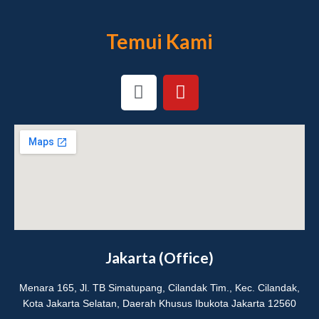
Temui Kami
I
Y
n
o
s
u
t
t
a
u
g
b
r
e
a
m
Jakarta (Office)
Menara 165, Jl. TB Simatupang, Cilandak Tim., Kec. Cilandak,
Kota Jakarta Selatan, Daerah Khusus Ibukota Jakarta 12560