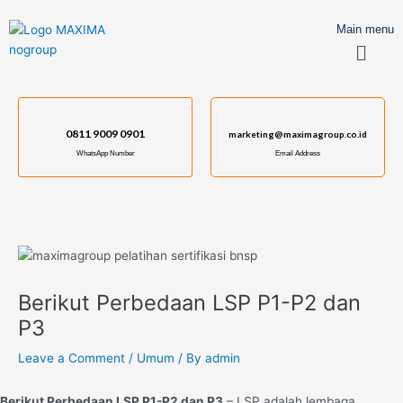
Skip
Post
to
navigation
Main menu
Menu
content
0811 9009 0901
marketing@maximagroup.co.id
WhatsApp Number
Email Address
Berikut Perbedaan LSP P1-P2 dan
P3
Leave a Comment
/
Umum
/ By
admin
Berikut Perbedaan LSP P1-P2 dan P3
– LSP adalah lembaga