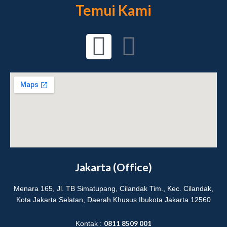
Temui Kami
I
Y
n
o
s
u
t
t
a
u
g
b
Jakarta (Office)
r
e
Menara 165, Jl. TB Simatupang, Cilandak Tim., Kec. Cilandak,
Kota Jakarta Selatan, Daerah Khusus Ibukota Jakarta 12560
a
0811 8509 001
Kontak :