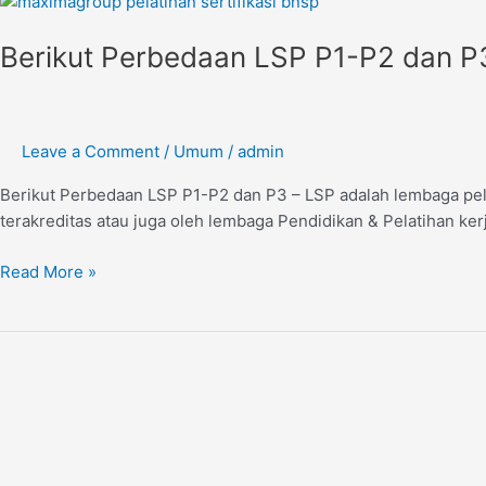
Perbedaan
Berikut Perbedaan LSP P1-P2 dan P
LSP
P1-
P2
dan
Leave a Comment
/
Umum
/
admin
P3
Berikut Perbedaan LSP P1-P2 dan P3 – LSP adalah lembaga pelak
terakreditas atau juga oleh lembaga Pendidikan & Pelatihan ke
Read More »