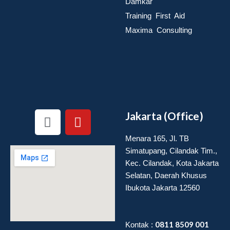
Damkar
Training First Aid
Maxima Consulting
I
Y
Jakarta (Office)
n
o
s
u
Menara 165, Jl. TB
t
t
Simatupang, Cilandak Tim.,
a
u
Kec. Cilandak, Kota Jakarta
Selatan, Daerah Khusus
g
b
Ibukota Jakarta 12560
r
e
a
m
0811 8509 001
Kontak :