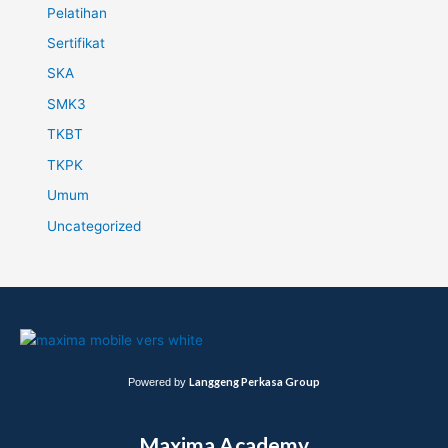
Pelatihan
Sertifikat
SKA
SMK3
TKBT
TKPK
Umum
Uncategorized
Langgeng Perkasa Group
Powered by
Maxima Academy