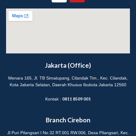
s
u
t
t
a
u
g
b
r
e
a
m
Jakarta (Office)
Menara 165, Jl. TB Simatupang, Cilandak Tim., Kec. Cilandak,
Kota Jakarta Selatan, Daerah Khusus Ibukota Jakarta 12560
0811 8509 001
Kontak :
Branch Cirebon
Jl Puri Pilangsari I No.32 RT.001 RW.006, Desa Pilangsari, Kec.