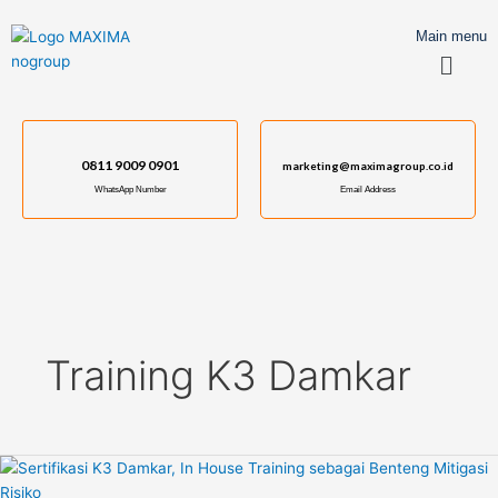
Skip
to
Main menu
Menu
content
0811 9009 0901
marketing@maximagroup.co.id
WhatsApp Number
Email Address
Training K3 Damkar
Sertifikasi
K3