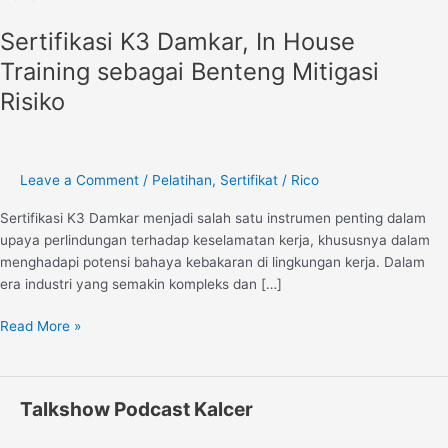
Damkar,
Sertifikasi K3 Damkar, In House
In
House
Training sebagai Benteng Mitigasi
Training
Risiko
sebagai
Benteng
Mitigasi
Risiko
Leave a Comment
/
Pelatihan
,
Sertifikat
/
Rico
Sertifikasi K3 Damkar menjadi salah satu instrumen penting dalam
upaya perlindungan terhadap keselamatan kerja, khususnya dalam
menghadapi potensi bahaya kebakaran di lingkungan kerja. Dalam
era industri yang semakin kompleks dan […]
Read More »
Talkshow Podcast Kalcer