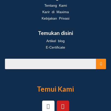
Tentang Kami
Karir di Maxima
Kebijakan Privasi
Temukan disini
Artikel blog
E-Certificate
Temui Kami
I
Y
n
o