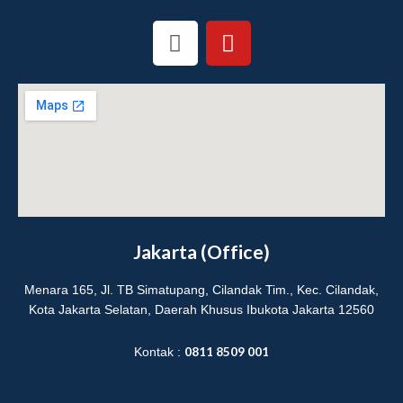
I
Y
n
o
s
u
t
t
a
u
g
b
r
e
a
m
Jakarta (Office)
Menara 165, Jl. TB Simatupang, Cilandak Tim., Kec. Cilandak,
Kota Jakarta Selatan, Daerah Khusus Ibukota Jakarta 12560
0811 8509 001
Kontak :