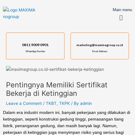
Skip
Post
to
navigation
Main menu
Menu
content
0811 9009 0901
marketing@maximagroup.co.id
WhatsApp Number
Email Address
Pentingnya Memiliki Sertifikat
Bekerja di Ketinggian
Leave a Comment
/
TKBT
,
TKPK
/ By
admin
Dalam era industri modern ini, banyak pekerjaan yang dilakukan di
ketinggian, seperti konstruksi gedung tinggi, pemasangan tiang
listrik, penanganan gedung, dan masih banyak lagi. Namun,
pekerjaan di ketinggian juga menyimpan risiko yang serius bagi