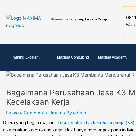
Skip
Post
to
navigation
0811
content
Langgeng Perkasa Group
Powered by
What
Training Excelent
Maxima Consulting
Maxima Academy
Bagaimana Perusahaan Jasa K3 M
Kecelakaan Kerja
Leave a Comment
/
Umum
/ By
admin
Di era yang begitu maju ini,
keselamatan dan kesehatan kerja (K3)
dikarenakan kecelakaan kerja tidak hanya berdampak pada individu 