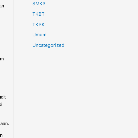
SMK3
an
TKBT
TKPK
Umum
Uncategorized
um
dit
si
haan.
an