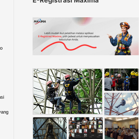
E-Registrasi Maxima
ko
si
yang