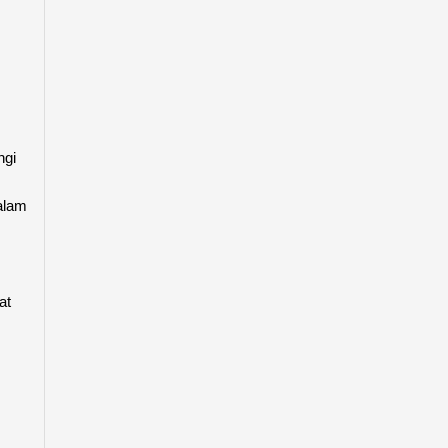
ngi
alam
at