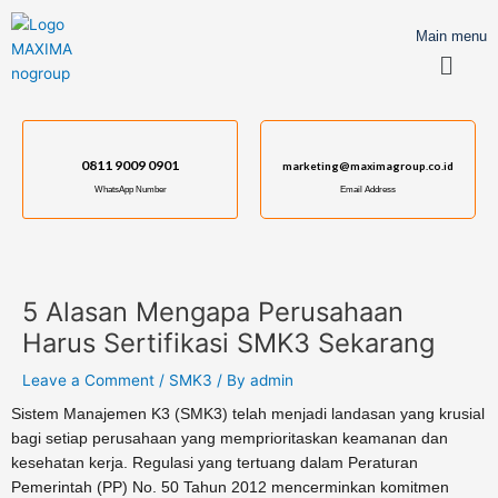
Skip
Post
to
navigation
Main menu
Menu
content
0811 9009 0901
marketing@maximagroup.co.id
WhatsApp Number
Email Address
5 Alasan Mengapa Perusahaan
Harus Sertifikasi SMK3 Sekarang
Leave a Comment
/
SMK3
/ By
admin
Sistem Manajemen K3 (SMK3) telah menjadi landasan yang krusial
bagi setiap perusahaan yang memprioritaskan keamanan dan
kesehatan kerja. Regulasi yang tertuang dalam Peraturan
Pemerintah (PP) No. 50 Tahun 2012 mencerminkan komitmen