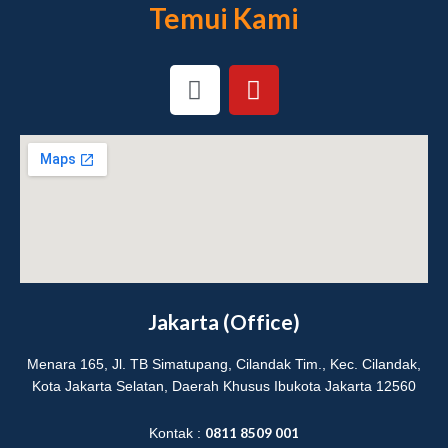
Temui Kami
I
Y
n
o
s
u
t
t
a
u
g
b
r
e
a
m
Jakarta (Office)
Menara 165, Jl. TB Simatupang, Cilandak Tim., Kec. Cilandak,
Kota Jakarta Selatan, Daerah Khusus Ibukota Jakarta 12560
0811 8509 001
Kontak :