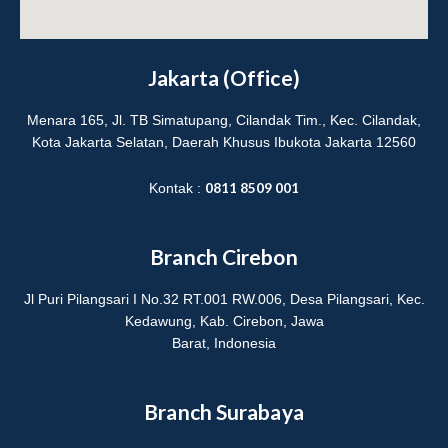
a
u
g
b
Jakarta (Office)
r
e
Menara 165, Jl. TB Simatupang, Cilandak Tim., Kec. Cilandak,
Kota Jakarta Selatan, Daerah Khusus Ibukota Jakarta 12560
a
0811 8509 001
Kontak :
m
Branch Cirebon
Jl Puri Pilangsari I No.32 RT.001 RW.006, Desa Pilangsari, Kec.
Kedawung, Kab. Cirebon, Jawa
Barat, Indonesia
Branch Surabaya