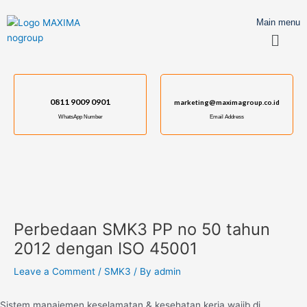
Skip
Post
to
navigation
Main menu
Menu
content
0811 9009 0901
marketing@maximagroup.co.id
WhatsApp Number
Email Address
Perbedaan SMK3 PP no 50 tahun
2012 dengan ISO 45001
Leave a Comment
/
SMK3
/ By
admin
Sistem manajemen keselamatan & kesehatan kerja wajib di