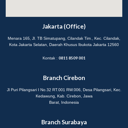
r
e
a
m
Jakarta (Office)
Menara 165, Jl. TB Simatupang, Cilandak Tim., Kec. Cilandak,
Kota Jakarta Selatan, Daerah Khusus Ibukota Jakarta 12560
0811 8509 001
Kontak :
Branch Cirebon
Jl Puri Pilangsari I No.32 RT.001 RW.006, Desa Pilangsari, Kec.
Kedawung, Kab. Cirebon, Jawa
Barat, Indonesia
Branch Surabaya