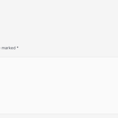
re marked
*