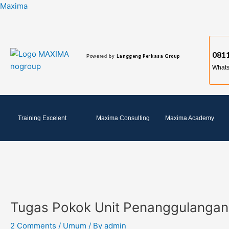
Skip
Post
Maxima
to
navigation
content
0811
Langgeng Perkasa Group
Powered by
What
Training Excelent
Maxima Consulting
Maxima Academy
Tugas Pokok Unit Penanggulangan
2 Comments
/
Umum
/ By
admin