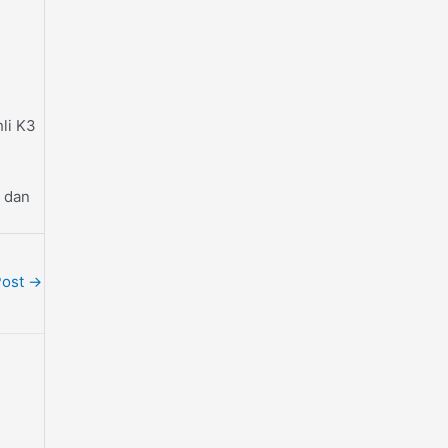
hli K3
 dan
Post
→