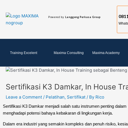
Skip
Post
to
navigation
0811
content
Langgeng Perkasa Group
Powered by
What
Training Excelent
Maxima Consulting
Maxima Academy
Sertifikasi K3 Damkar, In House Tr
Leave a Comment
/
Pelatihan
,
Sertifikat
/ By
Rico
Sertifikasi K3 Damkar menjadi salah satu instrumen penting dala
menghadapi potensi bahaya kebakaran di lingkungan kerja.
Dalam era industri yang semakin kompleks dan penuh risiko, kesia