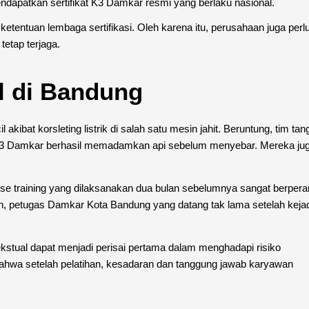
ndapatkan sertifikat K3 Damkar resmi yang berlaku nasional.
 ketentuan lembaga sertifikasi. Oleh karena itu, perusahaan juga perl
etap terjaga.
il di Bandung
kibat korsleting listrik di salah satu mesin jahit. Beruntung, tim ta
asi K3 Damkar berhasil memadamkan api sebelum menyebar. Mereka ju
use training yang dilaksanakan dua bulan sebelumnya sangat berpera
an, petugas Damkar Kota Bandung yang datang tak lama setelah keja
ekstual dapat menjadi perisai pertama dalam menghadapi risiko
bahwa setelah pelatihan, kesadaran dan tanggung jawab karyawan