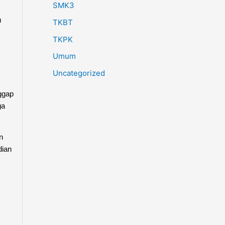
SMK3
u
TKBT
TKPK
Umum
Uncategorized
nggap
ga
n
dian