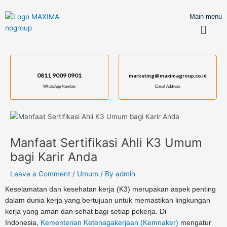
Skip
Post
to
navigation
Main menu
Menu
content
0811 9009 0901
marketing@maximagroup.co.id
WhatsApp Number
Email Address
Manfaat Sertifikasi Ahli K3 Umum
bagi Karir Anda
Leave a Comment
/
Umum
/ By
admin
Keselamatan dan kesehatan kerja (K3) merupakan aspek penting
dalam dunia kerja yang bertujuan untuk memastikan lingkungan
kerja yang aman dan sehat bagi setiap pekerja. Di
Indonesia,
Kementerian Ketenagakerjaan (Kemnaker)
mengatur