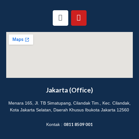
I
Y
n
o
s
u
t
t
a
u
g
b
r
e
a
m
Jakarta (Office)
Menara 165, Jl. TB Simatupang, Cilandak Tim., Kec. Cilandak,
Kota Jakarta Selatan, Daerah Khusus Ibukota Jakarta 12560
0811 8509 001
Kontak :