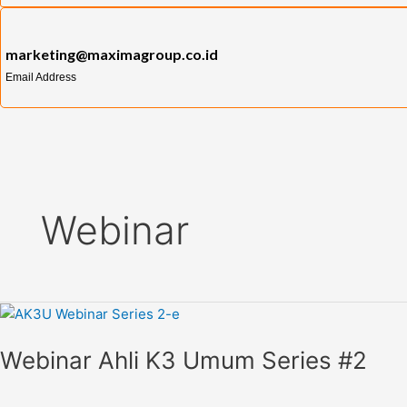
marketing@maximagroup.co.id
Email Address
Webinar
Webinar
Ahli
Webinar Ahli K3 Umum Series #2
K3
Umum
Series