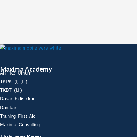
Maxima Academy
Ahli K3 Umum
TKPK (I,II,III)
TKBT (I,II)
Dasar Kelistrikan
Damkar
Training First Aid
Maxima Consulting
Hubungi Kami