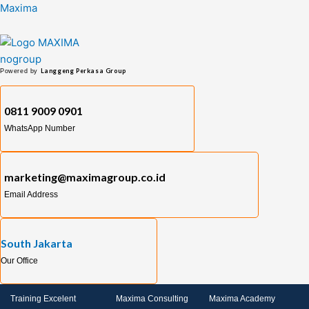
Skip
Maxima
to
content
Langgeng Perkasa Group
Powered by
0811 9009 0901
WhatsApp Number
marketing@maximagroup.co.id
Email Address
South Jakarta
Our Office
Training Excelent
Maxima Consulting
Maxima Academy