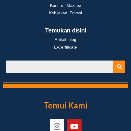
Karir di Maxima
Kebijakan Privasi
Temukan disini
Artikel blog
E-Certificate
Temui Kami
I
Y
n
o