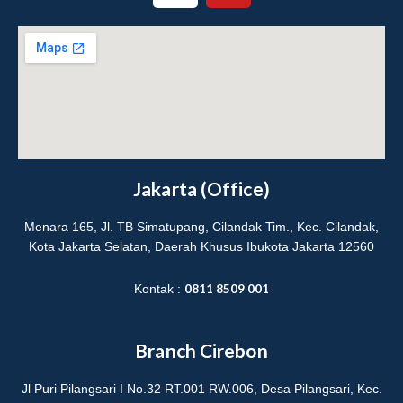
s
u
t
t
a
u
g
b
r
e
a
m
Jakarta (Office)
Menara 165, Jl. TB Simatupang, Cilandak Tim., Kec. Cilandak,
Kota Jakarta Selatan, Daerah Khusus Ibukota Jakarta 12560
0811 8509 001
Kontak :
Branch Cirebon
Jl Puri Pilangsari I No.32 RT.001 RW.006, Desa Pilangsari, Kec.