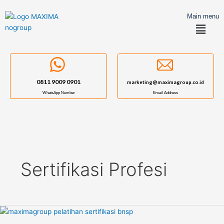
Skip
to
Main menu
Menu
content
0811 9009 0901
marketing@maximagroup.co.id
WhatsApp Number
Email Address
Sertifikasi Profesi
Berikut
Perbedaan