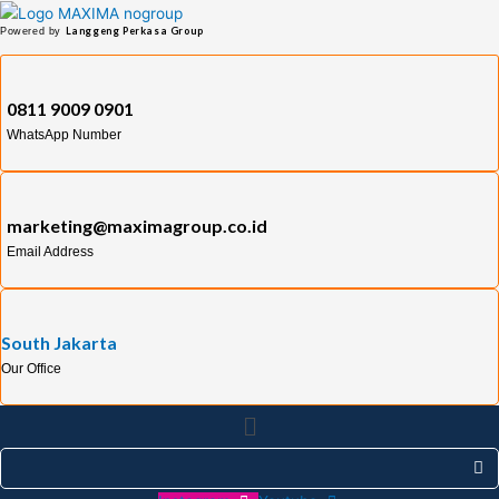
Skip
Langgeng Perkasa Group
Powered by
to
content
0811 9009 0901
WhatsApp Number
marketing@maximagroup.co.id
Email Address
South Jakarta
Our Office
Menu