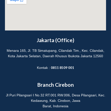
a
u
g
b
r
e
a
m
Jakarta (Office)
Menara 165, Jl. TB Simatupang, Cilandak Tim., Kec. Cilandak,
Kota Jakarta Selatan, Daerah Khusus Ibukota Jakarta 12560
0811 8509 001
Kontak :
Branch Cirebon
Jl Puri Pilangsari I No.32 RT.001 RW.006, Desa Pilangsari, Kec.
Kedawung, Kab. Cirebon, Jawa
Barat, Indonesia