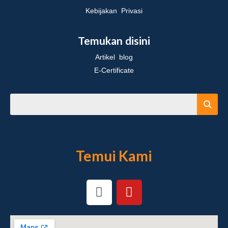
Kebijakan Privasi
Temukan disini
Artikel blog
E-Certificate
Temui Kami
I
Y
n
o
s
u
t
t