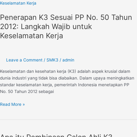
K3
Sesuai
Penerapan K3 Sesuai PP No. 50 Tahun
PP
No.
2012: Langkah Wajib untuk
50
Keselamatan Kerja
Tahun
2012:
Langkah
Wajib
Leave a Comment
/
SMK3
/
admin
untuk
Keselamatan
Keselamatan dan kesehatan kerja (K3) adalah aspek krusial dalam
Kerja
dunia industri yang tidak bisa diabaikan. Dalam upaya meningkatkan
standar keselamatan kerja, pemerintah Indonesia menetapkan PP
No. 50 Tahun 2012 sebagai
Read More »
Apa
itu
Pembinaan