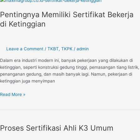
Memiliki
Pentingnya Memiliki Sertifikat Bekerja
Sertifikat
Bekerja
di Ketinggian
di
Ketinggian
Leave a Comment
/
TKBT
,
TKPK
/
admin
Dalam era industri modern ini, banyak pekerjaan yang dilakukan di
ketinggian, seperti konstruksi gedung tinggi, pemasangan tiang listrik,
penanganan gedung, dan masih banyak lagi. Namun, pekerjaan di
ketinggian juga menyimpan
Read More »
Proses
Sertifikasi
Proses Sertifikasi Ahli K3 Umum
Ahli
K3