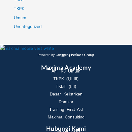
TKPK
Umum
Uncategorized
Langgeng Perkasa Group
Powered by
Maxima Academy
Ahli K3 Umum
TKPK (I,II,III)
TKBT (I,II)
Dasar Kelistrikan
Damkar
Training First Aid
Maxima Consulting
Hubungi Kami