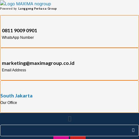
Skip
Post
Langgeng Perkasa Group
Powered by
to
pagination
content
0811 9009 0901
WhatsApp Number
marketing@maximagroup.co.id
Email Address
South Jakarta
Our Office
Menu