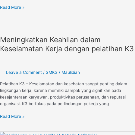
Read More »
Meningkatkan
Keahlian
Meningkatkan Keahlian dalam
dalam
Keselamatan
Keselamatan Kerja dengan pelatihan K3
Kerja
dengan
pelatihan
K3
Leave a Comment
/
SMK3
/
Maulidiah
Pelatihan K3 – Keselamatan dan kesehatan sangat penting dalam
lingkungan kerja, karena memiliki dampak yang signifikan pada
kesejahteraan karyawan, produktivitas perusahaan, dan reputasi
organisasi. K3 berfokus pada perlindungan pekerja yang
Read More »
Pentingnya