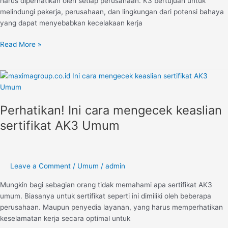
harus diperhatikan oleh setiap perusahaan. K3 bertujuan untuk
melindungi pekerja, perusahaan, dan lingkungan dari potensi bahaya
yang dapat menyebabkan kecelakaan kerja
Read More »
Perhatikan!
Ini
cara
Perhatikan! Ini cara mengecek keaslian
mengecek
keaslian
sertifikat AK3 Umum
sertifikat
AK3
Umum
Leave a Comment
/
Umum
/
admin
Mungkin bagi sebagian orang tidak memahami apa sertifikat AK3
umum. Biasanya untuk sertifikat seperti ini dimiliki oleh beberapa
perusahaan. Maupun penyedia layanan, yang harus memperhatikan
keselamatan kerja secara optimal untuk