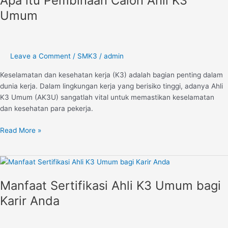
Apa itu Pembinaan Calon Ahli K3
Calon
Umum
Ahli
K3
Umum
Leave a Comment
/
SMK3
/
admin
Keselamatan dan kesehatan kerja (K3) adalah bagian penting dalam
dunia kerja. Dalam lingkungan kerja yang berisiko tinggi, adanya Ahli
K3 Umum (AK3U) sangatlah vital untuk memastikan keselamatan
dan kesehatan para pekerja.
Read More »
Manfaat
Sertifikasi
Manfaat Sertifikasi Ahli K3 Umum bagi
Ahli
K3
Karir Anda
Umum
bagi