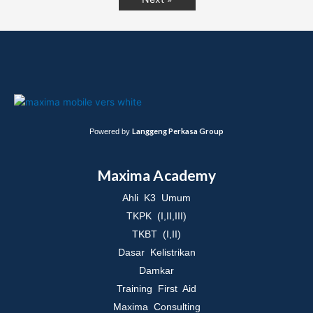
Langgeng Perkasa Group
Powered by
Maxima Academy
Ahli K3 Umum
TKPK (I,II,III)
TKBT (I,II)
Dasar Kelistrikan
Damkar
Training First Aid
Maxima Consulting