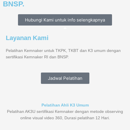
BNSP.
Hubungi Kami untuk info selengkapnya
Layanan Kami
Pelatihan Kemnaker untuk TKPK, TKBT dan K3 umum dengan
sertifikasi Kemnaker RI dan BNSP.
Jadwal Pelatihan
Pelatihan Ahli K3 Umum
Pelatihan AK3U sertifikasi Kemnaker dengan metode observing
online visual video 360, Durasi pelatihan 12 Hari.