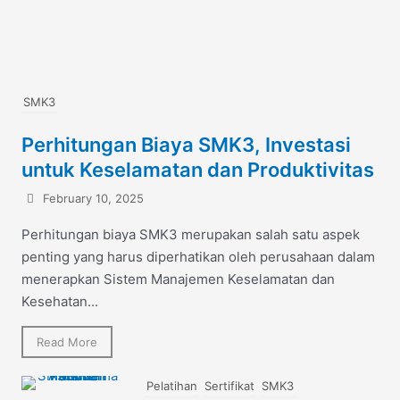
SMK3
Perhitungan Biaya SMK3, Investasi
untuk Keselamatan dan Produktivitas
February 10, 2025
Perhitungan biaya SMK3 merupakan salah satu aspek
penting yang harus diperhatikan oleh perusahaan dalam
menerapkan Sistem Manajemen Keselamatan dan
Kesehatan...
Read More
Pelatihan
Sertifikat
SMK3