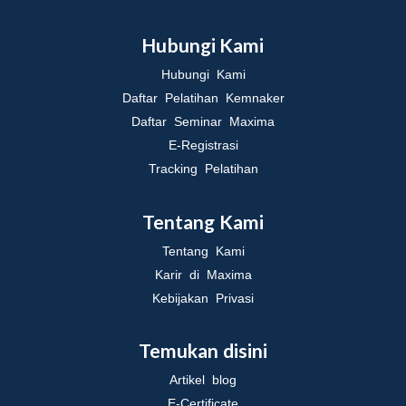
Hubungi Kami
Hubungi Kami
Daftar Pelatihan Kemnaker
Daftar Seminar Maxima
E-Registrasi
Tracking Pelatihan
Tentang Kami
Tentang Kami
Karir di Maxima
Kebijakan Privasi
Temukan disini
Artikel blog
E-Certificate